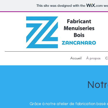
This site was designed with the
.com
web
Accueil
À propos
C
Notr
Grâce à notre atelier de fabrication bas